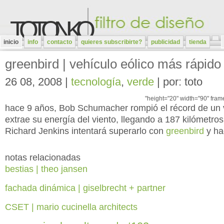
TOTONKO
inicio
info
contacto
quieres subscribirte?
publicidad
tienda
greenbird | vehículo eólico más rápid
26 08, 2008 |
tecnología
,
verde
| por: toto
"height="20" width="90" fram
hace 9 años, Bob Schumacher rompió el récord de un v
extrae su energía del viento, llegando a 187 kilómetros
Richard Jenkins intentará superarlo con
greenbird
y hac
notas relacionadas
bestias | theo jansen
fachada dinámica | giselbrecht + partner
CSET | mario cucinella architects