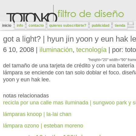
TOTONKO
inicio
info
contacto
quieres subscribirte?
publicidad
tienda
got a light? | hyun jin yoon y eun hak l
6 10, 2008 |
iluminación
,
tecnología
| por: toto
"height="20" width="90" fram
del tamaño de una tarjeta de crédito y con una baterí
lámpara se enciende con tan solo doblar el foco. diseñ
yoon y eun hak lee.
notas relacionadas
recicla por una calle mas iluminada | sungwoo park y 
lámparas knoop | la-lai chan
lámpara ozono | esteban moreno