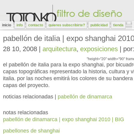
TOTONKO
inicio
info
contacto
quieres subscribirte?
publicidad
tienda
pabellón de italia | expo shanghai 2010
28 10, 2008 |
arquitectura
,
exposiciones
| por:
"height="20" width="90" fram
el pabellón de italia para la
expo shanghai
, por
bicuadr
capas topográficas representado la historia, cultura y 
italia. por las noches emitirá los colores de su bandera
capas del proyecto.
noticias relacionadas |
pabellón de dinamarca
notas relacionadas
pabellón de dinamarca | expo shanghai 2010 | BIG
pabellones de shanghai