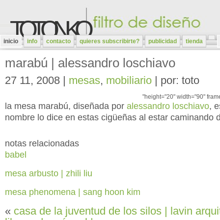
TOTONKO
inicio
info
contacto
quieres subscribirte?
publicidad
tienda
marabú | alessandro loschiavo
27 11, 2008 |
mesas
,
mobiliario
| por: toto
"height="20" width="90" fram
la mesa marabú, diseñada por
alessandro loschiavo
, 
nombre lo dice en estas cigüeñas al estar caminando d
notas relacionadas
babel
mesa arbusto | zhili liu
mesa phenomena | sang hoon kim
«
casa de la juventud de los silos | lavin arqu