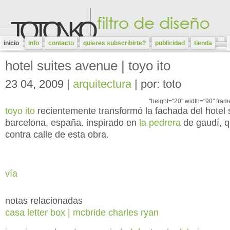
TOTONKO
inicio
info
contacto
quieres subscribirte?
publicidad
tienda
hotel suites avenue | toyo ito
23 04, 2009 |
arquitectura
| por: toto
"height="20" width="90" fram
toyo ito
recientemente transformó la fachada del hotel 
barcelona, españa. inspirado en
la pedrera
de gaudí, q
contra calle de esta obra.
vía
notas relacionadas
casa letter box | mcbride charles ryan