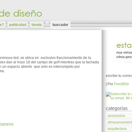
te?
publicidad
tienda
buscador
nimous-led
, se ubica en exclusivo fraccionamiento de la
pales dan al hoyo 18 del campo de golf mientras que la fachada
en un espacio abierto que solo es interrumpido por
ma.
escribe tu corre
| Por
FeedBlitz
categorías
accesorios
almacenamien
albanese
arquitectura