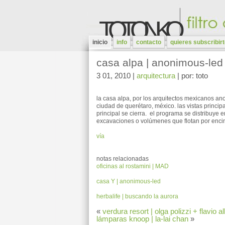
TOTONKO
inicio
info
contacto
quieres subscribir
casa alpa | anonimous-led
3 01, 2010 |
arquitectura
| por: toto
la casa alpa, por los arquitectos mexicanos
ano
ciudad de querétaro, méxico. las vistas princi
principal se cierra. el programa se distribuye 
excavaciones o volúmenes que flotan por enci
vía
notas relacionadas
oficinas al rostamini | MAD
casa Y | anonimous-led
herbalife | buscando la aurora
«
verdura resort | olga polizzi + flavio 
lámparas knoop | la-lai chan
»